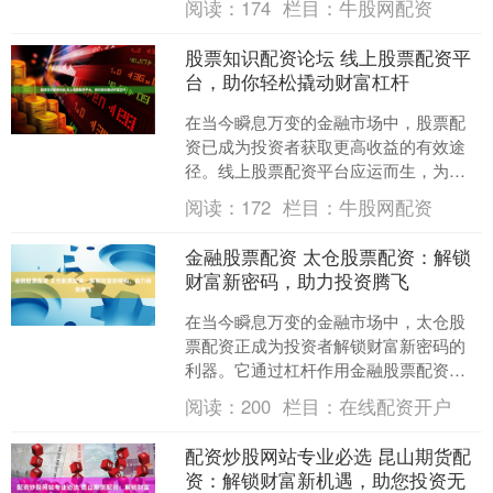
阅读：
174
栏目：
牛股网配资
细介绍股票配资的核心技巧....
股票知识配资论坛 线上股票配资平
台，助你轻松撬动财富杠杆
在当今瞬息万变的金融市场中，股票配
资已成为投资者获取更高收益的有效途
径。线上股票配资平台应运而生，为投
资者提供了便捷、高效的配资服务。 股
阅读：
172
栏目：
牛股网配资
票配资允许投资者使用杠....
金融股票配资 太仓股票配资：解锁
财富新密码，助力投资腾飞
在当今瞬息万变的金融市场中，太仓股
票配资正成为投资者解锁财富新密码的
利器。它通过杠杆作用金融股票配资，
放大投资者的资金，为其提供更高的收
阅读：
200
栏目：
在线配资开户
益潜力。 配资放大收益的....
配资炒股网站专业必选 昆山期货配
资：解锁财富新机遇，助您投资无