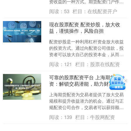
资收益的一种方式。期货配资门户作为
专业的配资平台，为投资者提供安全、
阅读：
53
栏目：
在线配资开户
便捷、高效的配资服务。 ....
现在股票配资 配资炒股，放大收
益，谨慎操作，风险自担
配资炒股是一种利用杠杆资金放大收益
的投资方式。通过向配资公司借款，投
资者可以放大自己的投资本金，从而获
得更高的收益。 配资的本质是放大投资
阅读：
121
栏目：
股票在线配资
者的资金。例如，如果投....
可靠的股票配资平台 上海期货配
资：解锁交易潜能，助力财富增长
上海期货配资为交易者提供了放大交易
规模和提升收益潜力的机会。通过与正
规配资公司合作，交易者可以获得额外
的资金，从而扩大交易头寸，增加潜在
阅读：
139
栏目：
牛股网配资
利润。 * **放大收益....