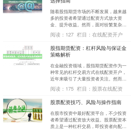
选择指南
随着股指期货市场的不断发展，越来越
多的投资者希望通过配资方式放大资
金、提升收益。然而，面对纷繁复杂的
配资渠道和开户流程，如何选择正规平
阅读：
127
栏目：
在线配资开户
台、顺利完成开户，成为投资....
股指期货配资：杠杆风险与保证金
策略解析
在金融投资领域，股指期货配资作为一
种常见的杠杆交易方式在线配资开户，
近年来吸引了大量投资者关注。然而，
高收益背后往往伴随着高风险，理解杠
阅读：
175
栏目：
股票在线配资
杆机制与保证金策略，是每....
股票配资技巧、风险与操作指南
在股市投资中最好配资平台，不少投资
者希望通过配资放大收益。股票配资本
质上是一种杠杆交易，即投资者向配资
公司借入资金进行股票买卖。本文将详