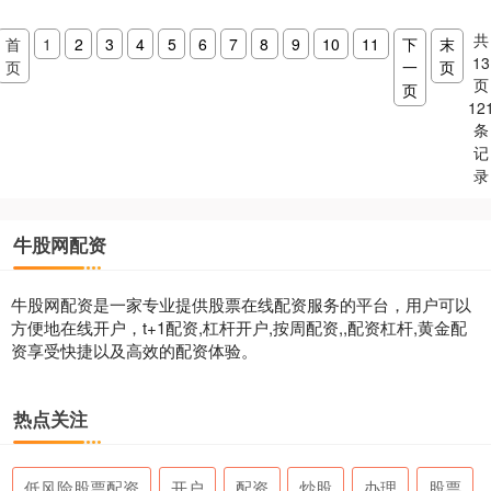
共
首
1
2
3
4
5
6
7
8
9
10
11
下
末
13
页
一
页
页
页
12
条
记
录
牛股网配资
牛股网配资是一家专业提供股票在线配资服务的平台，用户可以
方便地在线开户，t+1配资,杠杆开户,按周配资,,配资杠杆,黄金配
资享受快捷以及高效的配资体验。
热点关注
低风险股票配资
开户
配资
炒股
办理
股票