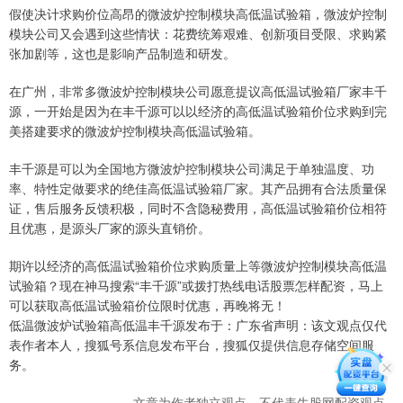
假使决计求购价位高昂的微波炉控制模块高低温试验箱，微波炉控制
模块公司又会遇到这些情状：花费统筹艰难、创新项目受限、求购紧
张加剧等，这也是影响产品制造和研发。
在广州，非常多微波炉控制模块公司愿意提议高低温试验箱厂家丰千
源，一开始是因为在丰千源可以以经济的高低温试验箱价位求购到完
美搭建要求的微波炉控制模块高低温试验箱。
丰千源是可以为全国地方微波炉控制模块公司满足于单独温度、功
率、特性定做要求的绝佳高低温试验箱厂家。其产品拥有合法质量保
证，售后服务反馈积极，同时不含隐秘费用，高低温试验箱价位相符
且优惠，是源头厂家的源头直销价。
期许以经济的高低温试验箱价位求购质量上等微波炉控制模块高低温
试验箱？现在神马搜索“丰千源”或拨打热线电话股票怎样配资，马上
可以获取高低温试验箱价位限时优惠，再晚将无！
低温微波炉试验箱高低温丰千源发布于：广东省声明：该文观点仅代
表作者本人，搜狐号系信息发布平台，搜狐仅提供信息存储空间服
务。
文章为作者独立观点，不代表牛股网配资观点