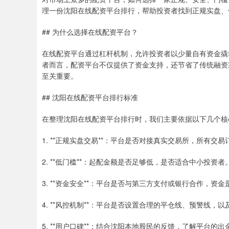
理一份沈阳在线配资平台排行，帮助投资者找到正规实盘、
## 为什么选择在线配资平台？
在线配资平台通过杠杆机制，允许投资者以少量自有资金撬
者而言，配资平台不仅提供了资金支持，还节省了传统融资
至关重要。
## 沈阳在线配资平台排行标准
在整理沈阳在线配资平台排行时，我们主要依据以下几个核
1. **正规实盘交易**：平台是否对接真实交易所，所有
2. **低门槛**：起配金额是否足够低，是否适合中小投资
3. **资金安全**：平台是否与第三方支付或银行合作，
4. **风控机制**：平台是否设置合理的平仓线、预警线
5. **用户口碑**：结合沈阳本地股民的反馈，了解平台的