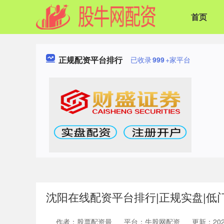
首页
正规配资平台排行
已收录
999
+家平台
沈阳在线配资平台排行|正规实盘|低
作者：股票配资最
平台：牛股网配资
更新：2026-