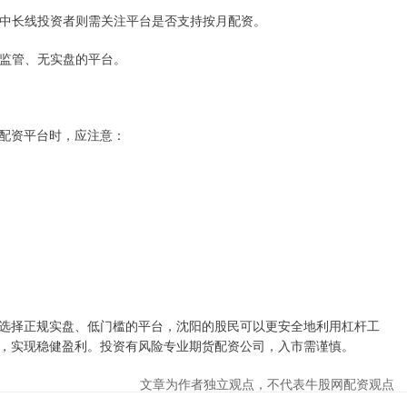
度；中长线投资者则需关注平台是否支持按月配资。
择无监管、无实盘的平台。
配资平台时，应注意：
选择正规实盘、低门槛的平台，沈阳的股民可以更安全地利用杠杆工
，实现稳健盈利。投资有风险专业期货配资公司，入市需谨慎。
文章为作者独立观点，不代表牛股网配资观点