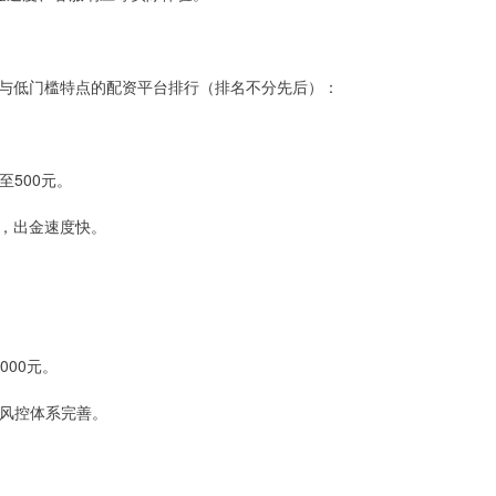
与低门槛特点的配资平台排行（排名不分先后）：
至500元。
交易，出金速度快。
000元。
，风控体系完善。