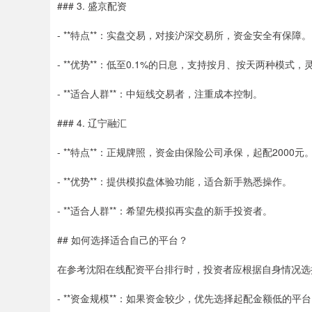
### 3. 盛京配资
- **特点**：实盘交易，对接沪深交易所，资金安全有保障。
- **优势**：低至0.1%的日息，支持按月、按天两种模式，
- **适合人群**：中短线交易者，注重成本控制。
### 4. 辽宁融汇
- **特点**：正规牌照，资金由保险公司承保，起配2000元
- **优势**：提供模拟盘体验功能，适合新手熟悉操作。
- **适合人群**：希望先模拟再实盘的新手投资者。
## 如何选择适合自己的平台？
在参考沈阳在线配资平台排行时，投资者应根据自身情况选
- **资金规模**：如果资金较少，优先选择起配金额低的平