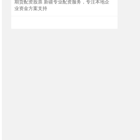
期货配资股票 新疆专业配资服务，专注本地企
业资金方案支持