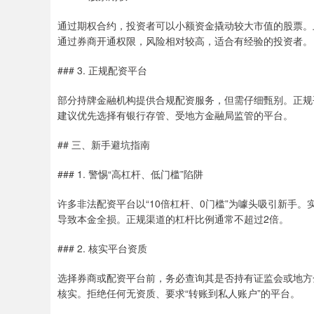
通过期权合约，投资者可以小额资金撬动较大市值的股票。上证
通过券商开通权限，风险相对较高，适合有经验的投资者。
### 3. 正规配资平台
部分持牌金融机构提供合规配资服务，但需仔细甄别。正规
建议优先选择有银行存管、受地方金融局监管的平台。
## 三、新手避坑指南
### 1. 警惕“高杠杆、低门槛”陷阱
许多非法配资平台以“10倍杠杆、0门槛”为噱头吸引新手
导致本金全损。正规渠道的杠杆比例通常不超过2倍。
### 2. 核实平台资质
选择券商或配资平台前，务必查询其是否持有证监会或地方
核实。拒绝任何无资质、要求“转账到私人账户”的平台。